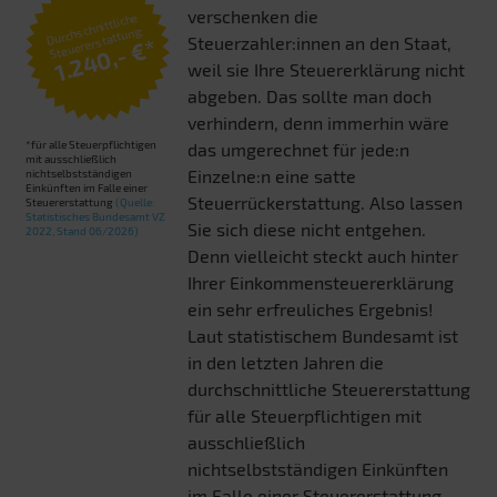
verschenken die
Durchschnittliche
Steuererstattung:
Steuerzahler:innen an den Staat,
1.240,- €*
weil sie Ihre Steuererklärung nicht
abgeben. Das sollte man doch
verhindern, denn immerhin wäre
*für alle Steuerpflichtigen
das umgerechnet für jede:n
mit ausschließlich
Einzelne:n eine satte
nichtselbstständigen
Einkünften im Falle einer
Steuerrückerstattung. Also lassen
Steuererstattung
(Quelle:
Statistisches Bundesamt VZ
Sie sich diese nicht entgehen.
2022, Stand 06/2026)
Denn vielleicht steckt auch hinter
Ihrer Einkommensteuererklärung
ein sehr erfreuliches Ergebnis!
Laut statistischem Bundesamt ist
in den letzten Jahren die
durchschnittliche Steuererstattung
für alle Steuerpflichtigen mit
ausschließlich
nichtselbstständigen Einkünften
im Falle einer Steuererstattung