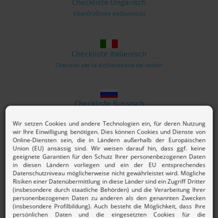
Checkliste Ungarisch
Ellenőrzőlista adóbevallás
Checkliste Italienisch
Checklist per la dichiarazione dei redditi
Checkliste Russisch
контрольный список налоговая декларация
Checkliste Spanisch
Lista de verificación declaración de impuestos
Checkliste Französisch
Liste de vérification déclaration d’impôt