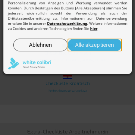
Checkliste Bulgarisch
Контролен списък Данъчна декларация
Checkliste Ukrainisch
ПОДАТКОВИЙ КОНТРОЛЬНИЙ ПЕРЕЛIК ПОДАТКОВА ДЕКЛАРАЦІЯ
Checkliste Kroatisch
Kontrolni popis porezna prijava
Extra-Checkliste Arbeitnehmer:in