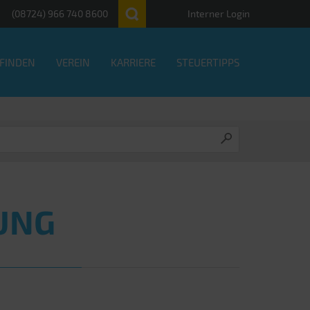
(08724) 966 740 8600
Interner Login
 FINDEN
VEREIN
KARRIERE
STEUERTIPPS
UNG