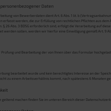
g personenbezogener Daten
eitung von Bewerberdaten dient Art. 6 Abs. 1 lit. b (Vertragsanbahnung
rfasst werden, die zur Erfüllung von rechtlichen Pflichten aus dem A
.m. § 26 Abs. 3 BDSG erforderlich sind, erfolgt die Verarbeitung auf d
werden sollen, werden wir hierfür eine Einwilligung gemäß Art. 9 Abs.
er Prüfung und Bearbeitung der von Ihnen über das Formular hochgel
werbung bearbeitet wurde und kein berechtigtes Interesse an der Spei
icht zu einem Arbeitsverhältnis kommt, nach spätestens 6 Monaten ge
keit
e geltend machen finden Sie im unteren Bereich dieser Datenschutzerk