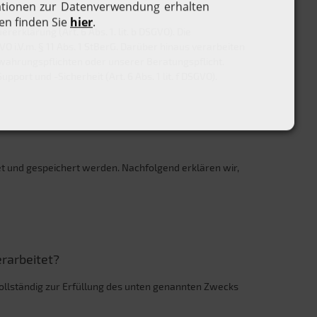
rklärung (Art. 6 Abs. 1. lit. b DSGVO). Die
O i.V.m. § 11 Abs. 1 StBerG. Darüber hinaus verarbeiten
ewahrungspflichten oder unserer Beratungspflicht.
ort und -Sicherheit (Art. 6 Abs. 1 lit. f DSGVO).
t und gespeichert werden. Nachfolgend erklären wir,
rarbeitet?
llständig zur Erfüllung des unten genannten Zwecks