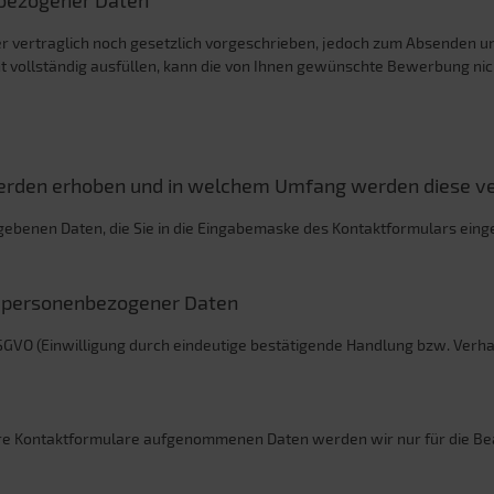
nbezogener Daten
 vertraglich noch gesetzlich vorgeschrieben, jedoch zum Absenden u
icht vollständig ausfüllen, kann die von Ihnen gewünschte Bewerbung n
rden erhoben und in welchem Umfang werden diese ve
gebenen Daten, die Sie in die Eingabemaske des Kontaktformulars eing
g personenbezogener Daten
t. a DSGVO (Einwilligung durch eindeutige bestätigende Handlung bzw. Ver
ere Kontaktformulare aufgenommenen Daten werden wir nur für die Be