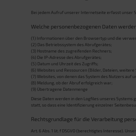
Bei jedem Aufruf unserer Internetseite erfasst unser S
Welche personenbezogenen Daten werden 
(1) Informationen über den Browsertyp und die verwe
(2) Das Betriebssystem des Abrufgerätes;
(3) Hostname des zugreifenden Rechners;
(4) Die IP-Adresse des Abrufgerätes;
(5) Datum und Uhrzeit des Zugriffs;
(6) Websites und Ressourcen (Bilder, Dateien, weitere 
(7) Websites, von denen das System des Nutzers auf un
(8) Meldung, ob der Abruf erfolgreich war;
(9) Übertragene Datenmenge
Diese Daten werden in den Logfiles unseres Systems 
statt, so dass eine Identifizierung einzelner Seitenbesu
Rechtsgrundlage für die Verarbeitung pe
Art. 6 Abs. 1 lit. f DSGVO (berechtigtes Interesse). U