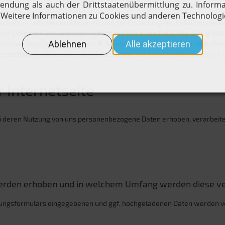
chaft im Lohnsteuerhilfeverein und zur Erstellung der Einkommensteuere
aten für Steuersachen erfolgt auf Basis von Art. 9 Abs. 2 lit. g DSGV
zlicher Verpflichtungen wie z. B. handels- und steuerrechtliche Aufb
echtigten Interessen erforderlich bspw. zur Gewährleistung von IT-Supp
 Internetseite
bei deren Nutzung von uns personenbezogene Daten erhoben, verarbeite
rden erhoben und in welchem Umfang werden diese ve
bungsformulars eingegebenen und ggf. hochgeladenen Daten werden vo