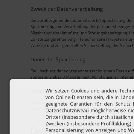
Zweck der Datenverarbeitung
Die vorübergehende (automatisierte) Speicherung der D
Speicherung und Verarbeitung der personenbezogenen D
Missbrauchsbekämpfung und Störungsbeseitigung. Hier
Darstellungsfehler, Angriffe auf unsere IT-Systeme un
Website und zur generellen Sicherstellung der Sicher
Dauer der Speicherung
Die Löschung der vorgenannten technischen Daten erfol
spätestens aber 3 Monate nach Abruf unserer Internet
Widerspruchs- und Löschungsmöglichkeit
Sie können der Verarbeitung jederzeit gem. Art. 21 D
diese geltend machen, finden Sie im unteren Bereich 
Datenverarbeitung im Rah