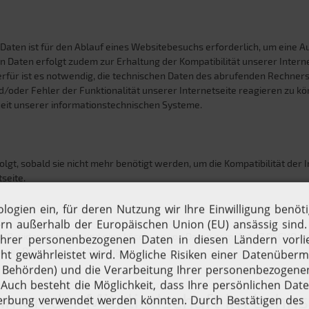
aten ist für den Ablauf eines Websitebesuchs erforderlich, um eine A
aten erfolgt zudem zur Erhaltung der Kompatibilität unserer Internet
für ist es notwendig, die technischen Daten des abrufenden Rechners
d/oder Fehler der Funktionalität unserer Internetseite reagieren zu k
heit unserer informationstechnischen Systeme.
gt, sobald sie nicht mehr benötigt werden, um die Kompatibilität der I
seite.
SGVO widersprechen und eine Löschung von Daten gem. Art. 17 DSGVO v
dieser Datenschutzerklärung.
men der Mitgliedschaft im Lohns