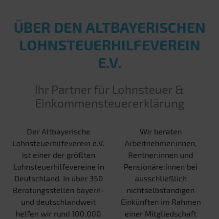
ÜBER DEN ALT­BAYERISCHEN
LOHN­STEUER­HILFE­VEREIN
E.V.
Ihr Partner für Lohnsteuer &
Einkommensteuererklärung
Der Altbayerische
Wir beraten
Lohnsteuerhilfeverein e.V.
Arbeitnehmer:innen,
ist einer der größten
Rentner:innen und
Lohnsteuerhilfevereine in
Pensionäre:innen bei
Deutschland. In über 350
ausschließlich
Beratungsstellen bayern-
nichtselbständigen
und deutschlandweit
Einkünften im Rahmen
helfen wir rund 100.000
einer Mitgliedschaft