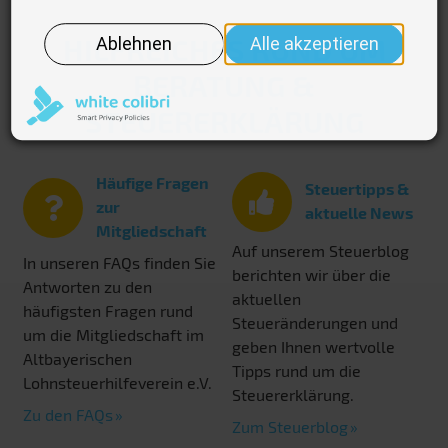
HILFREICHES RUND UM
BERATUNG &
STEUERERKLÄRUNG
Häufige Fragen
Steuertipps &
zur
aktuelle News
Mitgliedschaft
Auf unserem Steuerblog
In unseren FAQs finden Sie
berichten wir über die
Antworten zu den
aktuellen
häufigsten Fragen rund
Steueränderungen und
um die Mitgliedschaft im
geben Ihnen wertvolle
Altbayerischen
Tipps rund um die
Lohnsteuerhilfeverein e.V.
Steuererklärung.
Zu den FAQs
Zum Steuerblog