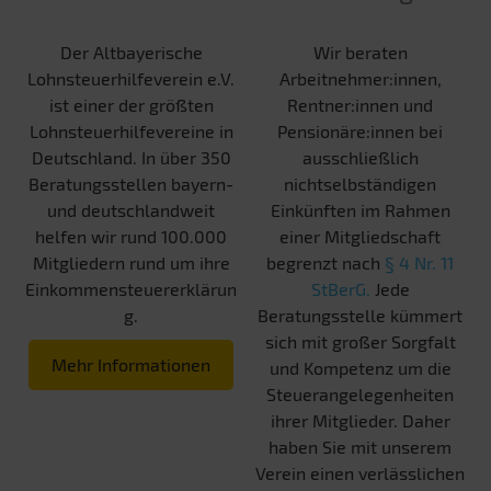
Der Altbayerische
Wir beraten
Lohnsteuerhilfeverein e.V.
Arbeitnehmer:innen,
ist einer der größten
Rentner:innen und
Lohnsteuerhilfevereine in
Pensionäre:innen bei
Deutschland. In über 350
ausschließlich
Beratungsstellen bayern-
nichtselbständigen
und deutschlandweit
Einkünften im Rahmen
helfen wir rund 100.000
einer Mitgliedschaft
Mitgliedern rund um ihre
begrenzt nach
§ 4 Nr. 11
Einkommensteuererklärun
StBerG.
Jede
g.
Beratungsstelle kümmert
sich mit großer Sorgfalt
Mehr Informationen
und Kompetenz um die
Steuerangelegenheiten
ihrer Mitglieder. Daher
haben Sie mit unserem
Verein einen verlässlichen