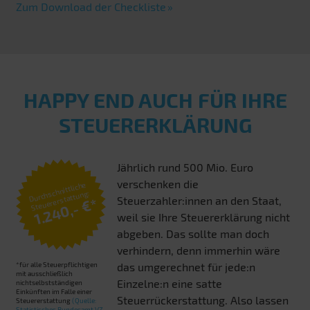
Zum Download der Checkliste
HAPPY END AUCH FÜR IHRE
STEUERERKLÄRUNG
Jährlich rund 500 Mio. Euro
verschenken die
Durchschnittliche
Steuererstattung:
Steuerzahler:innen an den Staat,
1.240,- €*
weil sie Ihre Steuererklärung nicht
abgeben. Das sollte man doch
verhindern, denn immerhin wäre
*für alle Steuerpflichtigen
das umgerechnet für jede:n
mit ausschließlich
Einzelne:n eine satte
nichtselbstständigen
Einkünften im Falle einer
Steuerrückerstattung. Also lassen
Steuererstattung
(Quelle:
Statistisches Bundesamt VZ