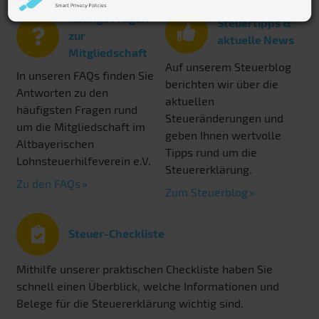
Häufige Fragen
Steuertipps &
zur
aktuelle News
Mitgliedschaft
Auf unserem Steuerblog
In unseren FAQs finden Sie
berichten wir über die
Antworten zu den
aktuellen
häufigsten Fragen rund
Steueränderungen und
um die Mitgliedschaft im
geben Ihnen wertvolle
Altbayerischen
Tipps rund um die
Lohnsteuerhilfeverein e.V.
Steuererklärung.
Zu den FAQs
Zum Steuerblog
Steuer-Checkliste
Mithilfe unserer praktischen Checkliste haben Sie
schnell einen Überblick, welche Informationen und
Belege für die Steuererklärung wichtig sind.