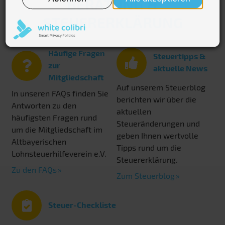
BERATUNG &
STEUERERKLÄRUNG
Häufige Fragen
Steuertipps &
zur
aktuelle News
Mitgliedschaft
Auf unserem Steuerblog
In unseren FAQs finden Sie
berichten wir über die
Antworten zu den
aktuellen
häufigsten Fragen rund
Steueränderungen und
um die Mitgliedschaft im
geben Ihnen wertvolle
Altbayerischen
Tipps rund um die
Lohnsteuerhilfeverein e.V.
Steuererklärung.
Zu den FAQs
Zum Steuerblog
Steuer-Checkliste