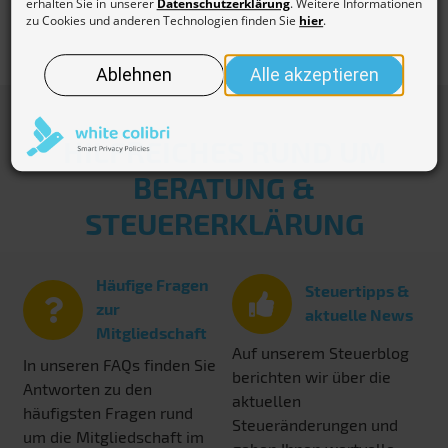
HILFREICHES RUND UM
BERATUNG &
STEUERERKLÄRUNG
Häufige Fragen
Steuertipps &
zur
aktuelle News
Mitgliedschaft
Auf unserem Steuerblog
In unseren FAQs finden Sie
berichten wir über die
Antworten zu den
aktuellen
häufigsten Fragen rund
Steueränderungen und
um die Mitgliedschaft im