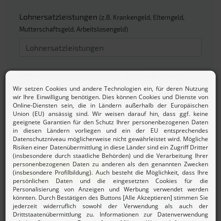
Lohnersatzleistungen
(z.B. Krankengeld, Elterngeld,
Mutterschaftsgeld, Arbeitslosengeld)
Mieteinnahmen oder höhere Werbungskosten
Zinsen/Dividenden
Beitrag berechnen
Mehr zur
Beitragsordnung und den Gebühren des
Lohnsteuerhilfevereins.