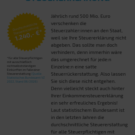
Jährlich rund 500 Mio. Euro
verschenken die
Durchschnittliche
Steuererstattung:
Steuerzahler:innen an den Staat,
1.240,- €*
weil sie Ihre Steuererklärung nicht
abgeben. Das sollte man doch
verhindern, denn immerhin wäre
*für alle Steuerpflichtigen
das umgerechnet für jede:n
mit ausschließlich
Einzelne:n eine satte
nichtselbstständigen
Einkünften im Falle einer
Steuerrückerstattung. Also lassen
Steuererstattung
(Quelle:
Statistisches Bundesamt VZ
Sie sich diese nicht entgehen.
2022, Stand 06/2026)
Denn vielleicht steckt auch hinter
Ihrer Einkommensteuererklärung
ein sehr erfreuliches Ergebnis!
Laut statistischem Bundesamt ist
in den letzten Jahren die
durchschnittliche Steuererstattung
für alle Steuerpflichtigen mit