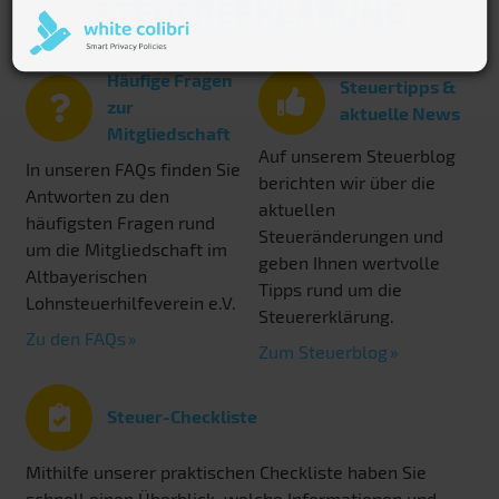
STEUERERKLÄRUNG
Häufige Fragen
Steuertipps &
zur
aktuelle News
Mitgliedschaft
Auf unserem Steuerblog
In unseren FAQs finden Sie
berichten wir über die
Antworten zu den
aktuellen
häufigsten Fragen rund
Steueränderungen und
um die Mitgliedschaft im
geben Ihnen wertvolle
Altbayerischen
Tipps rund um die
Lohnsteuerhilfeverein e.V.
Steuererklärung.
Zu den FAQs
Zum Steuerblog
Steuer-Checkliste
Mithilfe unserer praktischen Checkliste haben Sie
schnell einen Überblick, welche Informationen und