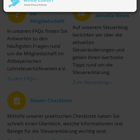
Häufige Fragen
Steuertipps &
zur
aktuelle News
Mitgliedschaft
Auf unserem Steuerblog
In unseren FAQs finden Sie
berichten wir über die
Antworten zu den
aktuellen
häufigsten Fragen rund
Steueränderungen und
um die Mitgliedschaft im
geben Ihnen wertvolle
Altbayerischen
Tipps rund um die
Lohnsteuerhilfeverein e.V.
Steuererklärung.
Zu den FAQs
Zum Steuerblog
Steuer-Checkliste
Mithilfe unserer praktischen Checkliste haben Sie
schnell einen Überblick, welche Informationen und
Belege für die Steuererklärung wichtig sind.