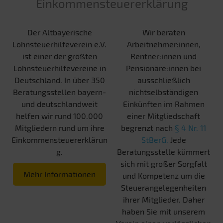
Einkommensteuererklärung
Der Altbayerische
Wir beraten
Lohnsteuerhilfeverein e.V.
Arbeitnehmer:innen,
ist einer der größten
Rentner:innen und
Lohnsteuerhilfevereine in
Pensionäre:innen bei
Deutschland. In über 350
ausschließlich
Beratungsstellen bayern-
nichtselbständigen
und deutschlandweit
Einkünften im Rahmen
helfen wir rund 100.000
einer Mitgliedschaft
Mitgliedern rund um ihre
begrenzt nach
§ 4 Nr. 11
Einkommensteuererklärun
StBerG.
Jede
g.
Beratungsstelle kümmert
sich mit großer Sorgfalt
Mehr Informationen
und Kompetenz um die
Steuerangelegenheiten
ihrer Mitglieder. Daher
haben Sie mit unserem