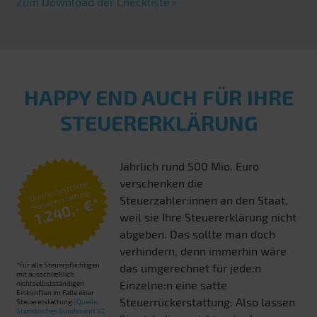
Zum Download der Checkliste
HAPPY END AUCH FÜR IHRE
STEUERERKLÄRUNG
Jährlich rund 500 Mio. Euro
verschenken die
Durchschnittliche
Steuererstattung:
Steuerzahler:innen an den Staat,
1.240,- €*
weil sie Ihre Steuererklärung nicht
abgeben. Das sollte man doch
verhindern, denn immerhin wäre
*für alle Steuerpflichtigen
das umgerechnet für jede:n
mit ausschließlich
Einzelne:n eine satte
nichtselbstständigen
Einkünften im Falle einer
Steuerrückerstattung. Also lassen
Steuererstattung
(Quelle:
Statistisches Bundesamt VZ