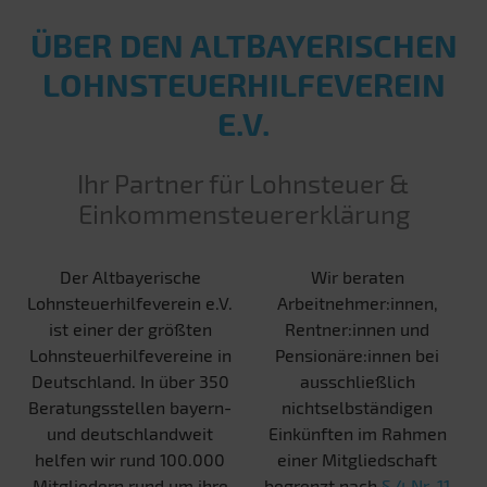
ÜBER DEN ALT­BAYERISCHEN
LOHN­STEUER­HILFE­VEREIN
E.V.
Ihr Partner für Lohnsteuer &
Einkommensteuererklärung
Der Altbayerische
Wir beraten
Lohnsteuerhilfeverein e.V.
Arbeitnehmer:innen,
ist einer der größten
Rentner:innen und
Lohnsteuerhilfevereine in
Pensionäre:innen bei
Deutschland. In über 350
ausschließlich
Beratungsstellen bayern-
nichtselbständigen
und deutschlandweit
Einkünften im Rahmen
helfen wir rund 100.000
einer Mitgliedschaft
Mitgliedern rund um ihre
begrenzt nach
§ 4 Nr. 11