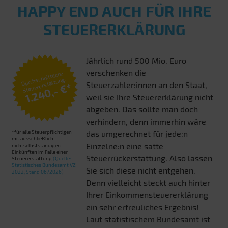
HAPPY END AUCH FÜR IHRE
STEUERERKLÄRUNG
Jährlich rund 500 Mio. Euro
verschenken die
Durchschnittliche
Steuererstattung:
Steuerzahler:innen an den Staat,
1.240,- €*
weil sie Ihre Steuererklärung nicht
abgeben. Das sollte man doch
verhindern, denn immerhin wäre
*für alle Steuerpflichtigen
das umgerechnet für jede:n
mit ausschließlich
Einzelne:n eine satte
nichtselbstständigen
Einkünften im Falle einer
Steuerrückerstattung. Also lassen
Steuererstattung
(Quelle:
Statistisches Bundesamt VZ
Sie sich diese nicht entgehen.
2022, Stand 06/2026)
Denn vielleicht steckt auch hinter
Ihrer Einkommensteuererklärung
ein sehr erfreuliches Ergebnis!
Laut statistischem Bundesamt ist