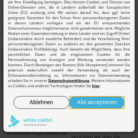
Mehr zur
Beitragsordnung und den Gebühren des
Lohnsteuerhilfevereins.
HILFREICHES RUND UM
BERATUNG &
STEUERERKLÄRUNG
Häufige Fragen
Steuertipps &
zur
aktuelle News
Mitgliedschaft
Auf unserem Steuerblog
In unseren FAQs finden Sie
berichten wir über die