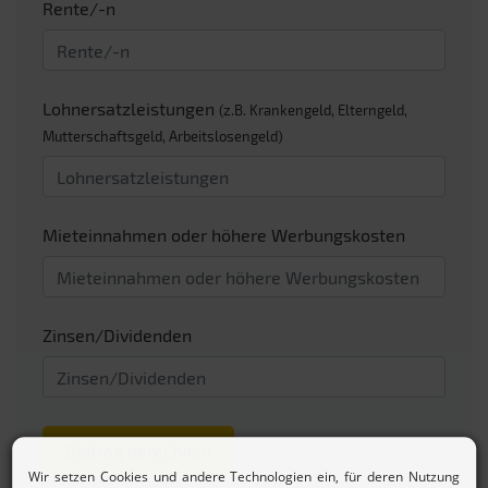
Rente/-n
Lohnersatzleistungen
(z.B. Krankengeld, Elterngeld,
Mutterschaftsgeld, Arbeitslosengeld)
Mieteinnahmen oder höhere Werbungskosten
Zinsen/Dividenden
Beitrag berechnen