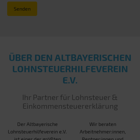
Senden
ÜBER DEN ALT­BAYERISCHEN
LOHN­STEUER­HILFE­VEREIN
E.V.
Ihr Partner für Lohnsteuer &
Einkommensteuererklärung
Der Altbayerische
Wir beraten
Lohnsteuerhilfeverein e.V.
Arbeitnehmer:innen,
ist einer der größten
Rentner:innen und