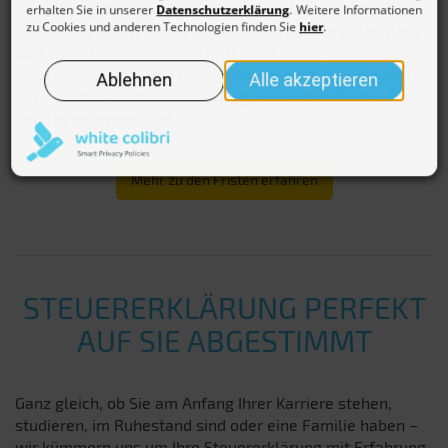
Verspätungszuschläge zu vermeiden. Wir behalten die
aktuellen Fristen für Sie im Blick und sorgen dafür, dass
Ihre Steuererklärung pünktlich beim Finanzamt landet.
Mehr Informationen zu den genauen Fristen und wann es
sich lohnt, eine Steuererklärung zu machen, finden Sie
auch in unserem Blog.
Mehr zu den Fristen erfahren
STEUERERKLÄRUNG PERFEKT
AUF SIE ABGESTIMMT
Ganz gleich, ob Sie am Anfang Ihrer Karriere stehen,
studieren, im Ruhestand sind oder eine Familie haben –
wir kümmern uns um Ihre Steuererklärung mit Erfahrung,