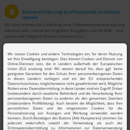
Steuererklärung professionell erstellen
lassen
Wir übernehmen die Erstellung Ihrer Einkommensteuererklärung
inklusive aller relevanten Angaben, Ausgaben und Vorteile – und
reichen sie fristgerecht beim Finanzamt ein.
Jetzt Steuererklärung machen lassen
ABGABEFRIST
STEUERERKLÄRUNG:
WICHTIGE TERMINE IM BLICK
Die fristgerechte Abgabe Ihrer Steuererklärung ist
entscheidend, um Mahnungen oder