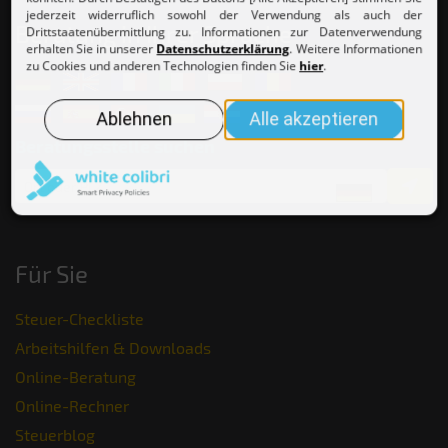
Beratung in Ihrer Sprache
Beratungsstelle suchen
Für Sie
Steuer-Checkliste
Arbeitshilfen & Downloads
Online-Beratung
Online-Rechner
Steuerblog