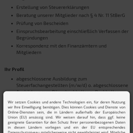
Erstellung von Steuererklärungen
Beratung unserer Mitglieder nach § 4 Nr. 11 StBerG
Prüfung von Bescheiden
Einspruchsbearbeitung einschließlich Verfassen der
Begründungen
Korrespondenz mit den Finanzämtern und
Mitgliedern
Ihr Profil
abgeschlossene Ausbildung zum
Steuerfachangestellten (m/w/d) o. abgeschlossene
Ausbildung zum Bilanzbuchhalter o. Buchhalter
(m/w/d) mit Kenntnis über Einkommensteuer
selbständige, strukturierte & zuverlässige
Arbeitsweise
Organisationstalent
selbstsicheres Auftreten