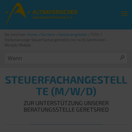
Sie sind hier:
Home
»
Karriere
»
Stellenangebote
»
7374-1
Stellenanzeige Steuerfachangestellte (m/w/d) Geretsried –
Minijob/Midijob
STEUERFACHANGESTELL
TE (M/W/D)
ZUR UNTERSTÜTZUNG UNSERER
BERATUNGSSTELLE GERETSRIED