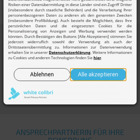
gute EDV& Deutsch Kenntnisse
Mehrsprachige Kenntnisse von Vorteil
ÜBER DEN ALTBAYERISCHEN
LOHNSTEUERHILFEVEREIN E.V.
Unser Altbayerischer Lohnsteuerhilfeverein e.V. gehört
zu den größten Lohnsteuerhilfevereinen in Deutschland.
Wir beraten in ca. 350 Beratungsstellen insgesamt über
100.000 Vereinsmitglieder rund um ihre
Einkommensteuererklärung im Rahmen der
Beratungsbefugnis begrenzt nach § 4 Nr. 11 StBerG.
ANSPRECHPARTNERIN FÜR IHRE