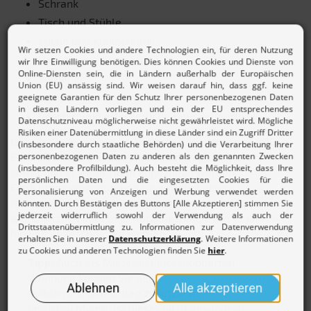
Schrank
Tisch und Stühle
Küche und Kühlschrank
Badezimmereinrichtung
Vorhänge
Lampen
Geschirr und erforderliche Haushaltsartikel
Gegenstände mit einem Nettowert von maximal 800
Euro (952 Euro Bruttorechnungsbetrag) können
sofort und in voller Höhe abgezogen werden.
Einrichtungsgegenstände bzw. Möbel, deren
Nettopreis 800 Euro überschreitet, müssen
grundsätzlich über eine Nutzungsdauer von 13 Jahren
hinweg abgeschrieben werden.
Tipp:
Auch als Mieter:in einer möblierten
Wohnung können Sie den
Möblierungsaufschlag zusätzlich
berücksichtigen. Ist dieser nicht gesondert