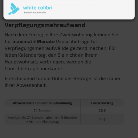
ausgewiesen, können Sie ihn schätzen.
Verpflegungsmehraufwand
Nach dem Einzug in Ihre Zweitwohnung können Sie
für
maximal 3 Monate
Pauschbeträge für
Verpflegungsmehraufwände geltend machen. Für
jeden Kalendertag, den Sie nicht an Ihrem
Hauptwohnsitz verbringen, werden die
Pauschbeträge anerkannt.
Entscheidend für die Höhe der Beträge ist die Dauer
Ihrer Abwesenheit: