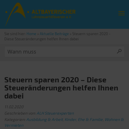
Sie sind hier:
Home
»
Aktuelle Beiträge
»
Steuern sparen 2020 -
Diese Steueränderungen helfen Ihnen dabei
Steuern sparen 2020 – Diese
Steueränderungen helfen Ihnen
dabei
11.02.2020
Geschrieben von:
ALH Steuerexperten
Kategorien:
Ausbildung & Arbeit
,
Kinder, Ehe & Familie
,
Wohnen &
Vermieten