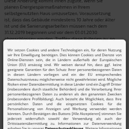
Diese Änderung kommt Ihnen zugute, wenn Sie
planen Energiesparmaßnahmen in Ihrem
selbstgenutzten Haus umzusetzen. Voraussetzung
ist, dass das Gebäude mindestens 10 Jahre oder älter
ist und die Sanierungsarbeiten müssen nach dem
31.12.2019 begonnen und vor dem 01.01.2030
abgeschlossen werden. Treffen diese Kriterien zu, so
kann eine Steuerermäßigung in Höhe von insgesamt
20 % der Aufwendungen angesetzt werden. Die
Verteilung ist folgendermaßen: Jeweils 7 % im ersten
und im zweiten Jahr und im dritten Jahr weitere 6 %.
Die maximal mögliche Steuerermäßigung beträgt
40.000 Euro.
Beispiele für solche Maßnahmen:
Dies sind unter anderem Erneuerung der Heizung,
technische Verbrauchsoptimierung oder die
Dämmung an Wänden und Fenstern.
Merkblatt – Übersicht Energetische
Sanierung im Eigenheim