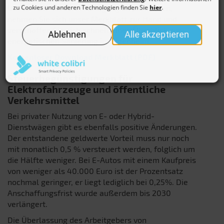
Um von der Steuerermäßigung zu profitieren,
nehmen Sie sich unser Merkblatt zur Hand und
verschaffen Sie sich schnell einen Überblick zur
energetischen Sanierung im Eigenheim.
Kostenloser Download Merkblatt (PDF)
Steuerbegünstigungen für
Elektrofahrzeuge und öffentliche
Verkehrsmittel
Bei privater Nutzung von E- oder Hybrid-
Dienstwägen gibt es ebenfalls positive Änderungen.
Der entstandene geldwerte Vorteil muss nur noch
mit monatlich 0,5 % versteuert werden, folglich um
die Hälfte weniger. Bei E-Autos mit einem Kaufpreis
von weniger als 40.000 Euro ist der Prozentsatz
nochmal geringer, er liegt lediglich bei 0,25%. Die
Anschaffungsfrist wurde außerdem bis 2030
verlängert.
Die Überlassung des Arbeitgebers von