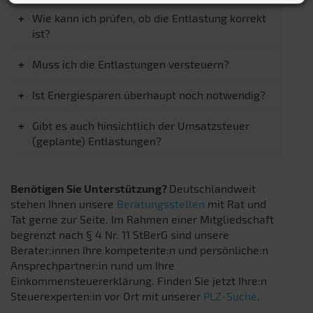
Wie kann ich prüfen, ob die Entlastung korrekt
ist?
Muss ich die Entlastungen versteuern?
Ist Energiesparen überhaupt noch notwendig?
Gibt es auch hinsichtlich der Umsatzsteuer
(geplante) Entlastungen?
Benötigen Sie Unterstützung?
Deutschlandweit
stehen Ihnen unsere
Beratungsstellen
mit Rat und
Tat gerne zur Seite. Im Rahmen einer Mitgliedschaft
begrenzt nach § 4 Nr. 11 StBerG sind unsere
Berater:innen Ihre kompetente:n und persönliche:n
Ansprechpartner:in rund um Ihre
Einkommensteuererklärung. Finden Sie jetzt Ihre:n
Steuerexperten:in vor Ort mit unserer
PLZ-Suche
.