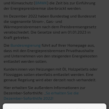
und Klimaschutz (
BMWK
) die Zeit bis zur Einführung
der Energiepreisbremse überbrückt werden.
Im Dezember 2022 haben Bundestag und Bundesrat
die sogenannte Strom-, Gas- und
Wärmepreisbremsen nach dem Preisbremsengesetz
verabschiedet. Die Gesetze sind am 01.01.2023 in
Kraft getreten.
Die
Bundesregierung
führt auf Ihrer Homepage aus,
dass mit den Energiepreisbremsen Privathaushalte
und Unternehmen von den steigenden Energiekosten
entlastet werden sollen.
Kunden:innen von Heizungen mit Öl, Holzpellets oder
Flüssiggas sollen ebenfalls entlastet werden. Eine
genaue Regelung wird aber derzeit noch verhandelt.
Hier erhalten Sie außerdem Informationen zur
Dezember-Soforthilfe:
„So erhalten Sie die
Dezember-Soforthilfe 2022!
Die wichtigsten Fragen zu den