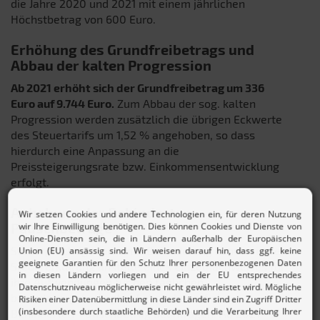
die Jahre 2020 und 2021 mit einem jährlichen
Höchstbetrag von 600 Euro.
Erhöhung des Grundfreibetrags und
Abbau der kalten Progression
Ab 2021 erhöht sich der Grundfreibetrag um 336
Euro auf 9.744 Euro.
Zum Abbau der sog. kalten
Progression werden zusätzlich die übrigen Eckwerte
des Steuertarifs um 1,52 % angehoben, so dass
hierdurch eine Anpassung an die
Preissteigerungsrate bzw. Einkommensentwicklung
erfolgt.
Anhebung der Behinderten-
Pauschbeträge
Steuerpflichtige mit einer Behinderung können in der
Steuererklärung anstelle eines Einzelnachweises für
ihre Aufwendungen für den täglichen
behinderungsbedingten Lebensbedarf einen
Behinderten-Pauschbetrag beantragen. Ab 2021