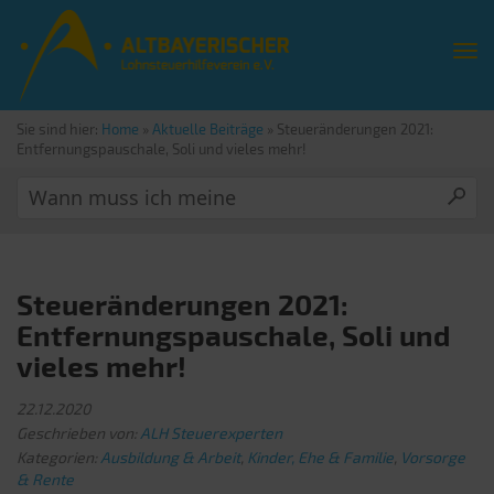
Sie sind hier:
Home
»
Aktuelle Beiträge
»
Steueränderungen 2021:
Entfernungspauschale, Soli und vieles mehr!
Steueränderungen 2021:
Entfernungspauschale, Soli und
vieles mehr!
22.12.2020
Geschrieben von:
ALH Steuerexperten
Kategorien:
Ausbildung & Arbeit
,
Kinder, Ehe & Familie
,
Vorsorge
& Rente