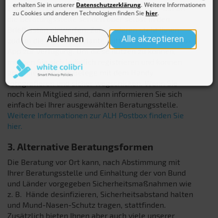
Zum Einen können Sie Ihre Dokumente per Post an
die Beratungsstelle senden oder selbst in den
Briefkasten einwerfen. Zum Anderen steht Ihnen
zudem die digitale Variante mittels der ALH Postbox
App zur Verfügung. Um diese nutzen zu können,
müssen Sie sich lediglich registrieren und können
anschließend Ihre Belege mit dem Handy
fotografieren und sicher wegschicken. Wenn Sie
noch kein Mitglied sind, dann informieren Sie sich
einfach bei Ihrer ausgewählten Beratungsstelle.
Weitere Informationen zur ALH Postbox finden Sie
hier.
3. Alternative Beratungsformen
Die Beratung vor Ort kann, nach Abstimmung mit
Ihrer Beratungsstelle und Einhaltung der von Bund
und Länder vorgegeben Sicherheitsmaßnahmen wie
z. B. Hände desinfizieren, Sicherheitsabstand halten
und Mund-Nasen-Schutz tragen, stattfinden.
Zusätzlich bieten Ihnen aber auch viele unserer