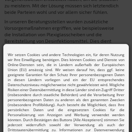
zu meistern. Mit der Lösung müssen sich letztendlich
beide Parteien wohl und vor allem sicher fühlen.
In unseren Beratungsstellen wurden zusätzliche
Vorsorgemaßnahmen ergriffen, wie beispielsweise
die Installation von Plexiglasscheiben und die
Bereitstellung von Desinfektionsmittel. Dies dient
Ihrem Schutz und auch dem Schutz unserer Berater
bei der persönlichen Beratung vor Ort. Zusätzlich
bitten wir Sie darum einen Mund-Nasen-Schutz zu
tragen und die allgemeinen Empfehlungen der
Regierung einzuhalten.
2. Übermittlung von Belegen und
Unterlagen
Um die Steuererklärung erstellen zu können, müssen
Sie dem Berater die entsprechenden Unterlagen
zukommen lassen. Ihnen stehen verschiedene
Möglichkeiten zur Verfügung, um Ihre Belege auch
ohne persönlichen Kontakt zu übermitteln.